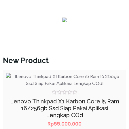
Laptop (11)
New Product
Rated
Lenovo Thinkpad X1 Karbon Core i5 Ram
0
16/256gb Ssd Siap Pakai Aplikasi
out
of
Lengkap COd
5
Rp
55.000.000