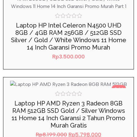
Rated
Laptop HP Intel Celeron N4500 UHD
0
8GB / 4GB RAM 256GB / 512GB SSD
out
of
Silver / Gold / White Windows 11 Home
5
14 Inch Garansi Promo Murah
Rp
3.500.000
Sale!
Rated
Laptop HP AMD Ryzen 3 Radeon 8GB
0
RAM 512GB SSD Gold / Silver Windows
out
of
11 Home 14 Inch Garansi 2 Tahun Promo
5
Murah Gratis
Rp
8.199.000
Rp
5.798.000