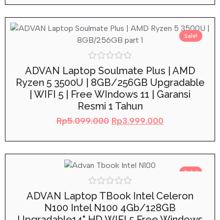
Sale!
Rated
ADVAN Laptop Soulmate Plus | AMD
0
Ryzen 5 3500U | 8GB/256GB Upgradable
out
of
| WIFI 5 | Free WIndows 11 | Garansi
5
Resmi 1 Tahun
Rp
5.099.000
Rp
3.999.000
Sale!
Rated
ADVAN Laptop TBook Intel Celeron
0
N100 Intel N100 4Gb/128GB
out
of
Upgradable14" HD WIFI 5 Free Windows