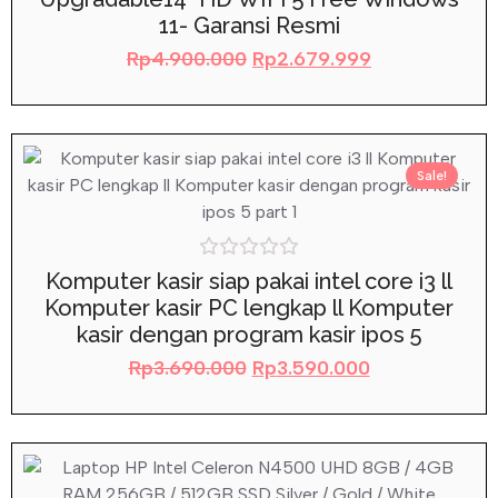
5
11- Garansi Resmi
Rp
4.900.000
Rp
2.679.999
Sale!
Rated
Komputer kasir siap pakai intel core i3 ll
0
Komputer kasir PC lengkap ll Komputer
out
of
kasir dengan program kasir ipos 5
5
Rp
3.690.000
Rp
3.590.000