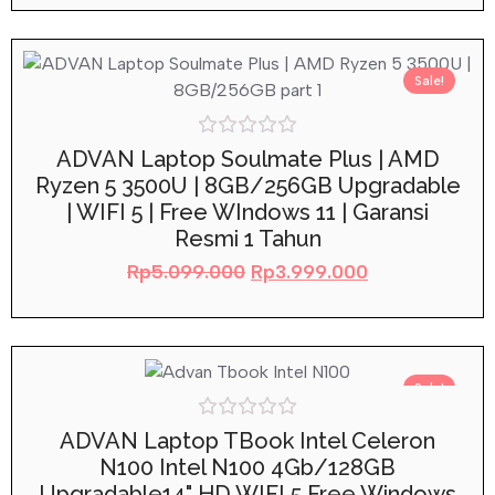
Sale!
Rated
ADVAN Laptop Soulmate Plus | AMD
0
Ryzen 5 3500U | 8GB/256GB Upgradable
out
of
| WIFI 5 | Free WIndows 11 | Garansi
5
Resmi 1 Tahun
Rp
5.099.000
Rp
3.999.000
Sale!
Rated
ADVAN Laptop TBook Intel Celeron
0
N100 Intel N100 4Gb/128GB
out
of
Upgradable14" HD WIFI 5 Free Windows