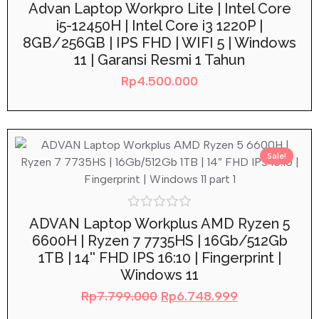
Rated
Advan Laptop Workpro Lite | Intel Core
0
i5-12450H | Intel Core i3 1220P |
out
of
8GB/256GB | IPS FHD | WIFI 5 | Windows
5
11 | Garansi Resmi 1 Tahun
Rp
4.500.000
Sale!
Rated
ADVAN Laptop Workplus AMD Ryzen 5
0
6600H | Ryzen 7 7735HS | 16Gb/512Gb
out
of
1TB | 14'' FHD IPS 16:10 | Fingerprint |
5
Windows 11
Rp
7.799.000
Rp
6.748.999