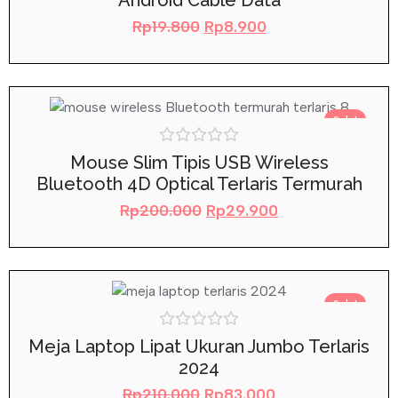
Android Cable Data
5
Rp
19.800
Rp
8.900
Sale!
Rated
Mouse Slim Tipis USB Wireless
0
Bluetooth 4D Optical Terlaris Termurah
out
of
Rp
200.000
Rp
29.900
5
Sale!
Rated
Meja Laptop Lipat Ukuran Jumbo Terlaris
0
2024
out
of
Rp
210.000
Rp
83.000
5