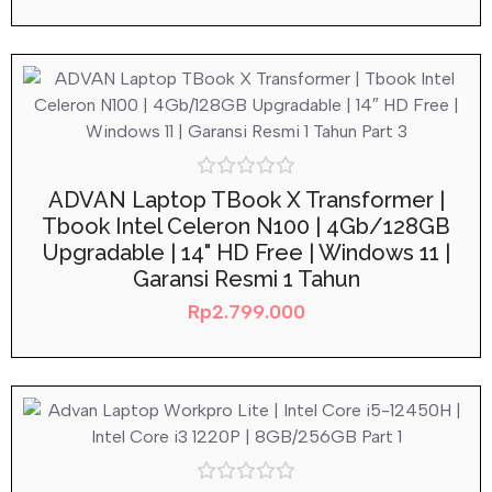
Rated
ADVAN Laptop TBook X Transformer |
0
Tbook Intel Celeron N100 | 4Gb/128GB
out
of
Upgradable | 14" HD Free | Windows 11 |
5
Garansi Resmi 1 Tahun
Rp
2.799.000