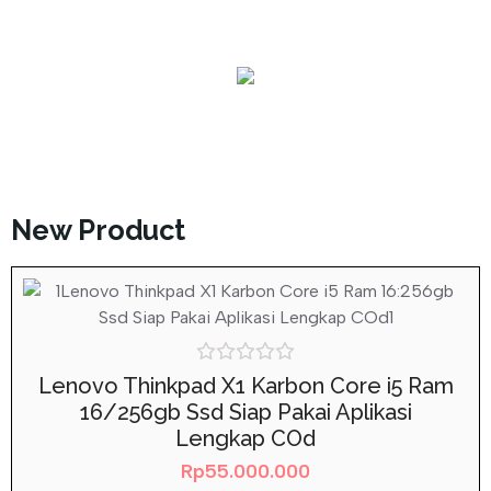
Laptop (11)
New Product
Rated
Lenovo Thinkpad X1 Karbon Core i5 Ram
0
16/256gb Ssd Siap Pakai Aplikasi
out
of
Lengkap COd
5
Rp
55.000.000