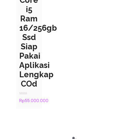
Core
i5
Ram
16/256gb
Ssd
Siap
Pakai
Aplikasi
Lengkap
COd
Rated
Rp
55.000.000
0
out
of
5