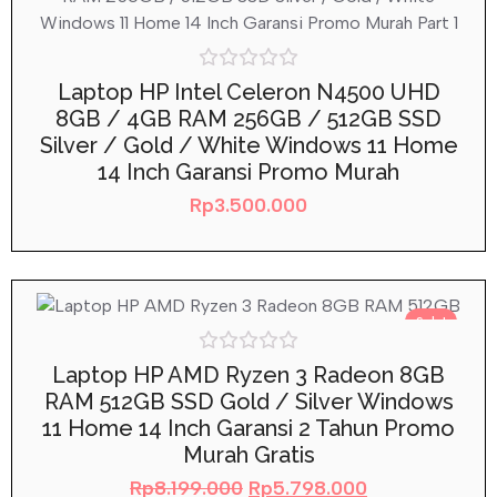
Rated
Laptop HP Intel Celeron N4500 UHD
0
8GB / 4GB RAM 256GB / 512GB SSD
out
of
Silver / Gold / White Windows 11 Home
5
14 Inch Garansi Promo Murah
Rp
3.500.000
Sale!
Rated
Laptop HP AMD Ryzen 3 Radeon 8GB
0
RAM 512GB SSD Gold / Silver Windows
out
of
11 Home 14 Inch Garansi 2 Tahun Promo
5
Murah Gratis
Rp
8.199.000
Rp
5.798.000