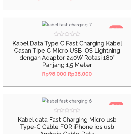
Sale!
Rated
Kabel Data Type C Fast Charging Kabel
0
Casan Tipe C Micro USB iOS Lightning
out
of
dengan Adaptor 240W Rotasi 180°
5
Panjang 1,5 Meter
Rp
98.000
Rp
38.000
Sale!
Rated
Kabel data Fast Charging Micro usb
0
Type-C Cable FOR iPhone ios usb
out
of