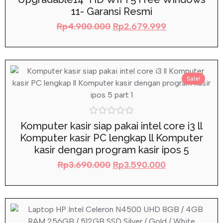
5
11- Garansi Resmi
Rp
4.900.000
Rp
2.679.999
Sale!
Rated
Komputer kasir siap pakai intel core i3 ll
0
Komputer kasir PC lengkap ll Komputer
out
of
kasir dengan program kasir ipos 5
5
Rp
3.690.000
Rp
3.590.000