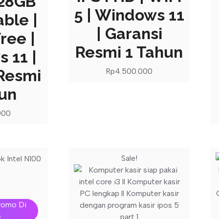
128GB
5 | Windows 11
ble |
| Garansi
ree |
Resmi 1 Tahun
 11 |
 Resmi
Rp
4.500.000
hun
000
Sale!
romo Di
e