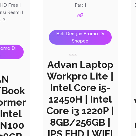
Beli Dengan Promo Di
Shopee
romo Di
e
Rated
Advan Laptop
0
out
Workpro Lite |
of
AN
5
Intel Core i5-
TBook
12450H | Intel
former
Core i3 1220P |
Intel
8GB/256GB |
 N100
IPS FHD | WIFI