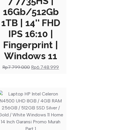
7 7735HS |
16Gb/512Gb
1TB | 14'' FHD
IPS 16:10 |
Fingerprint |
Windows 11
Rp
7.799.000
Rp
6.748.999