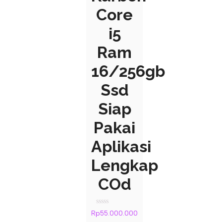
Core
i5
Ram
16/256gb
Ssd
Siap
Pakai
Aplikasi
Lengkap
COd
Rated
Rp
55.000.000
0