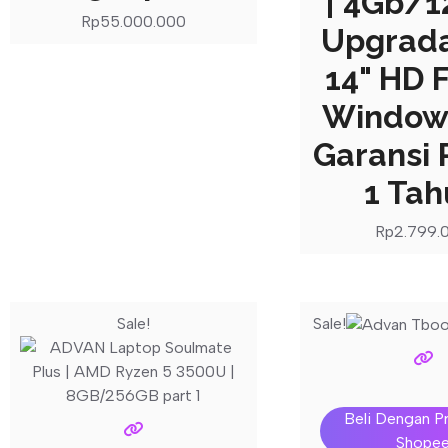
| 4Gb/
Rp
55.000.000
Upgrada
14" HD F
Windows
Garansi
1 Ta
Rp
2.799.
Sale!
Sale!
Beli Dengan P
Shope