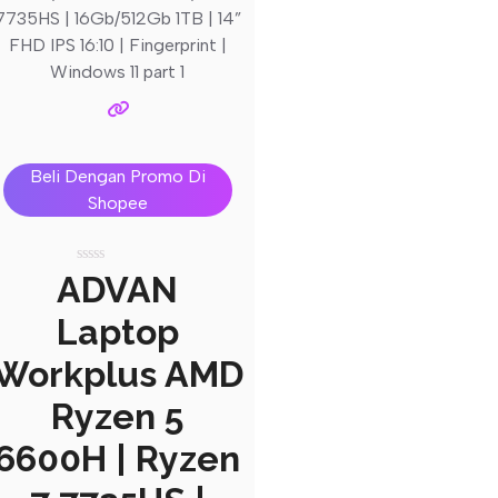
Beli Dengan Promo Di
Shopee
Rated
ADVAN
0
out
Laptop
of
5
Workplus AMD
Ryzen 5
6600H | Ryzen