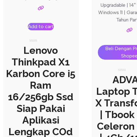
Add to cart
Rated
Lenovo
Beli Dengan P
0
out
Shope
Thinkpad X1
of
5
Karbon Core i5
Rated
ADV
0
Ram
out
Laptop 
of
5
16/256gb Ssd
X Trans
Siap Pakai
| Tbook 
Aplikasi
Celeron
Lengkap COd