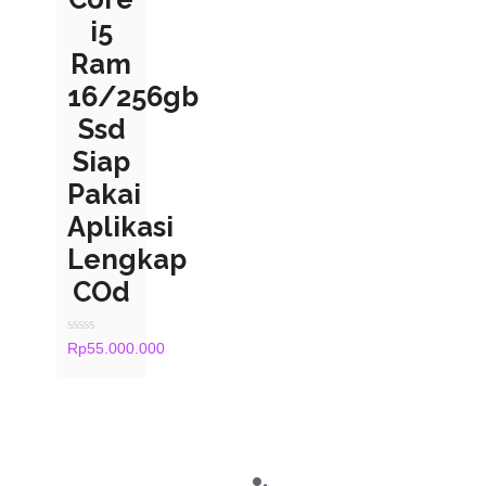
i5
Ram
16/256gb
Ssd
Siap
Pakai
Aplikasi
Lengkap
COd
Rated
Rp
55.000.000
0
out
of
5