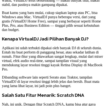
waktu, VirtualDJ terus berkembang — makin banyak fitur, makin
stabil, dan pastinya makin gampang dipakai.
Buat kamu yang baru mulai, cukup siapkan laptop atau PC, bisa
Windows atau Mac. VirtualDJ punya beberapa versi, dari yang
gratis (VirtualDJ Home Free), sampai yang berbayar seperti Home
Plus, Pro, atau Business Edition — tinggal pilih sesuai kebutuhan
dan budget.
Kenapa VirtualDJ Jadi Pilihan Banyak DJ?
Aplikasi ini udah terbukti dipakai oleh banyak DJ di seluruh dunia.
Entah itu buat perform di panggung besar, atau sekadar latihan di
rumah. Fitur-fitur yang ditawarkan sangat lengkap, mulai dari mixer
virtual, efek audio real-time, sampai tampilan visual yang
mendukung layar resolusi tinggi kayak Retina Display di MacBook
Pro.
Dibanding software lain seperti Serato atau Traktor, tampilan
VirtualDJ di layar resolusi tinggi lebih jelas dan bersih. Buat mata
yang lama lihat layar, ini jadi poin plus banget.
Salah Satu Fitur Menarik: Scratch DNA
Nah, ini unik. Dengan fitur Scratch DNA, kamu bisa atur gaya