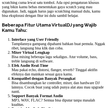
scratching cuma lewat satu tombol. Ada opsi pengaturan khusus
yang bikin kamu bebas menentukan gaya scratch yang mau
digunakan. Jadi, nggak harus jago scratching manual dulu, kamu
bisa eksplorasi dengan fitur ini dulu sambil belajar.
Beberapa Fitur Utama VirtualDJ yang Wajib
Kamu Tahu:
Interface yang User Friendly
Tampilannya gampang dipahami bahkan buat pemula. Nggak
ribet, langsung bisa klik dan coba.
Mixer Virtual Lengkap
Bisa mixing beberapa lagu sekaligus. Atur volume, bass,
treble langsung di software.
Efek Audio Real-Time
Mau pakai echo, distorsi, flanger, reverb? Tinggal aktifin
efeknya dan mainkan sesuai gaya kamu.
Kompatibel dengan Banyak Perangkat
Bisa disambungkan ke controller, mixer, dan hardware DJ
lainnya. Cocok buat yang udah punya alat atau mau upgrade
nanti.
Support Banyak Format Audio
MP3, WAV, FLAC? Semua bisa diputar tanpa masalah
kualitas.