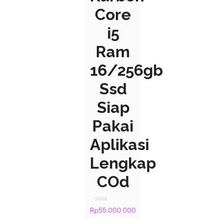
Core
i5
Ram
16/256gb
Ssd
Siap
Pakai
Aplikasi
Lengkap
COd
Rated
Rp
55.000.000
0