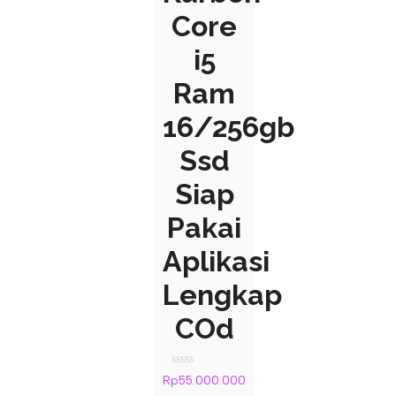
Core
i5
Ram
16/256gb
Ssd
Siap
Pakai
Aplikasi
Lengkap
COd
Rated
Rp
55.000.000
0