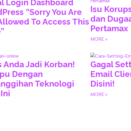
l Login Dashboard
Isu Korups
Press “Sorry You Are
dan Duga
Allowed To Access This
Pertamax
”
MORE »
 Anda Jadi Korban!
Gagal Sett
ipu Dengan
Email Cli
nggihan Teknologi
Disini!
Ini
MORE »