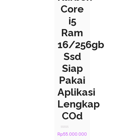
Core
i5
Ram
16/256gb
Ssd
Siap
Pakai
Aplikasi
Lengkap
COd
Rated
Rp
55.000.000
0