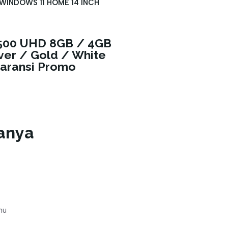
E WINDOWS 11 HOME 14 INCH
4500 UHD 8GB / 4GB
ver / Gold / White
aransi Promo
anya
mu