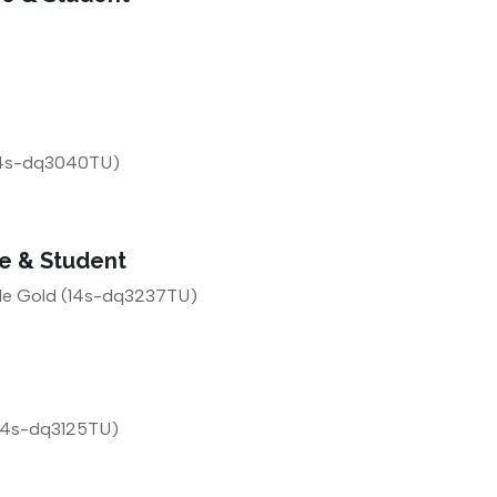
(14s-dq3040TU)
e & Student
Pale Gold (14s-dq3237TU)
 (14s-dq3125TU)