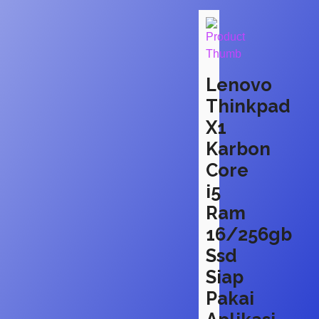
Lenovo
Thinkpad
X1
Karbon
Core
i5
Ram
16/256gb
Ssd
Siap
Pakai