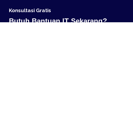
Konsultasi Gratis
Butuh Bantuan IT Sekarang?
Hubungi Kami Untuk Solusi
Cepat Dan Profesional!
Layanan IT Support siap membantu Anda kapan
saja. Klik untuk mulai!
Chat Whatsapp
Layanan IT Solution