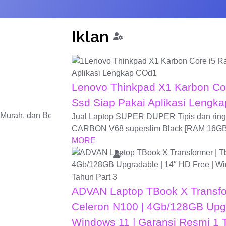
Iklan
Lenovo Thinkpad X1 Karbon Co
Ssd Siap Pakai Aplikasi Lengk
, Murah, dan Bergaransi Laptop bermasalah dan butuh penangan
Jual Laptop SUPER DUPER Tipis dan rin
CARBON V68 superslim Black [RAM 16GB
MORE
ADVAN Laptop TBook X Transfor
Celeron N100 | 4Gb/128GB Upgr
Windows 11 | Garansi Resmi 1 