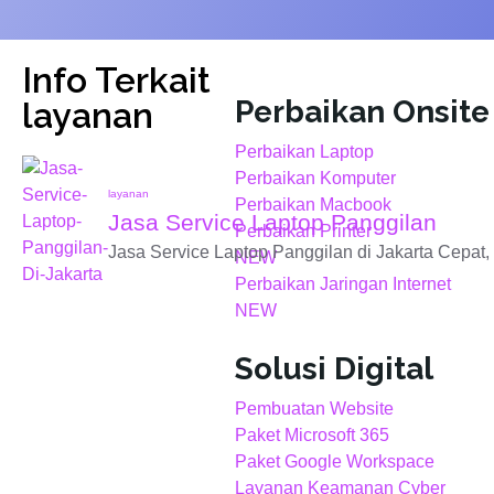
Info Terkait
Perbaikan Onsite
layanan
Perbaikan Laptop
Perbaikan Komputer
layanan
Perbaikan Macbook
Jasa Service Laptop Panggilan
Perbaikan Printer
Jasa Service Laptop Panggilan di Jakarta Cepat
NEW
Perbaikan Jaringan Internet
NEW
Solusi Digital
Pembuatan Website
Paket Microsoft 365
Paket Google Workspace
Layanan Keamanan Cyber