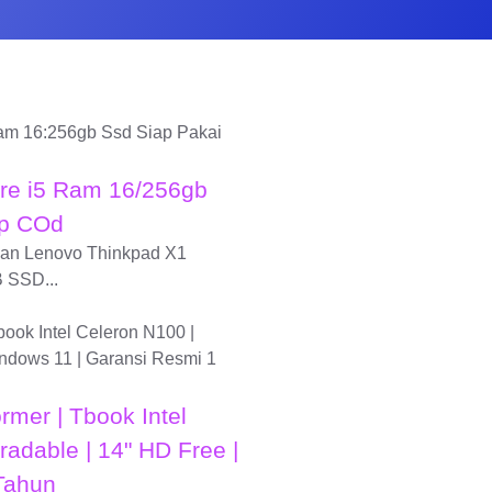
re i5 Ram 16/256gb
ap COd
an...
gan Lenovo Thinkpad X1
 SSD...
mer | Tbook Intel
adable | 14" HD Free |
Tahun