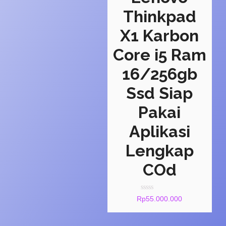
Thinkpad
X1 Karbon
Core i5 Ram
16/256gb
Ssd Siap
Pakai
Aplikasi
Lengkap
COd
Rated
Rp
55.000.000
0
out
of
5