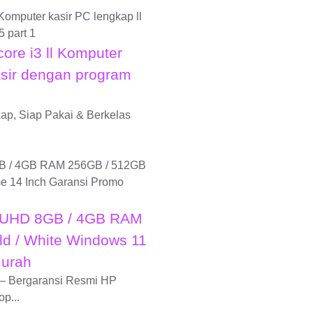
core i3 ll Komputer
asir dengan program
ap, Siap Pakai & Berkelas
0 UHD 8GB / 4GB RAM
ld / White Windows 11
Murah
 – Bergaransi Resmi HP
p...