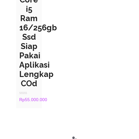
i5
Ram
16/256gb
Ssd
Siap
Pakai
Aplikasi
Lengkap
COd
Rated
Rp
55.000.000
0
out
of
5