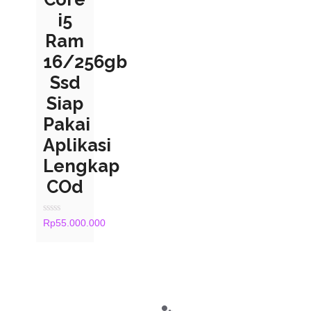
i5
Ram
16/256gb
Ssd
Siap
Pakai
Aplikasi
Lengkap
COd
Rated
Rp
55.000.000
0
out
of
5