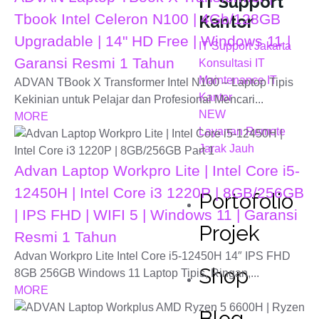
IT Support
Tbook Intel Celeron N100 | 4Gb/128GB
Kantor
Upgradable | 14" HD Free | Windows 11 |
IT Support Jakarta
Garansi Resmi 1 Tahun
Konsultasi IT
Maintenance IT
ADVAN TBook X Transformer Intel N100 – Laptop Tipis
Kantor
Kekinian untuk Pelajar dan Profesional Mencari...
NEW
MORE
Layanan Remote
Jarak Jauh
Advan Laptop Workpro Lite | Intel Core i5-
12450H | Intel Core i3 1220P | 8GB/256GB
Portofolio
| IPS FHD | WIFI 5 | Windows 11 | Garansi
Projek
Resmi 1 Tahun
Advan Workpro Lite Intel Core i5-12450H 14″ IPS FHD
Shop
8GB 256GB Windows 11 Laptop Tipis, Ringan,...
MORE
Blog