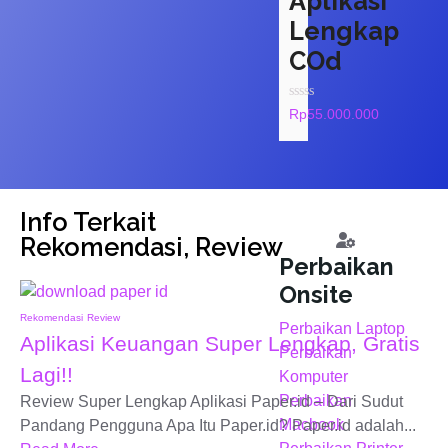
Aplikasi
Lengkap
COd
Rated
Rp
55.000.000
0
out
of
5
Info Terkait
Rekomendasi
,
Review
Perbaikan
Onsite
Rekomendasi
Review
Perbaikan Laptop
Aplikasi Keuangan Super Lengkap, Gratis
Perbaikan
Lagi!!
Komputer
Perbaikan
Review Super Lengkap Aplikasi Paper.id – Dari Sudut
Macbook
Pandang Pengguna Apa Itu Paper.id? Paper.id adalah...