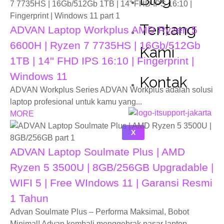
Tentang
ADVAN Laptop Workplus AMD Ryzen 5
6600H | Ryzen 7 7735HS | 16Gb/512Gb
Kami
1TB | 14'' FHD IPS 16:10 | Fingerprint |
Windows 11
Kontak
ADVAN Workplus Series ADVAN Workplus adalah solusi
laptop profesional untuk kamu yang...
MORE
X
ADVAN Laptop Soulmate Plus | AMD
Ryzen 5 3500U | 8GB/256GB Upgradable |
WIFI 5 | Free WIndows 11 | Garansi Resmi
1 Tahun
Advan Soulmate Plus – Performa Maksimal, Bobot
Minimal! Advan kembali menggebrak pasar laptop