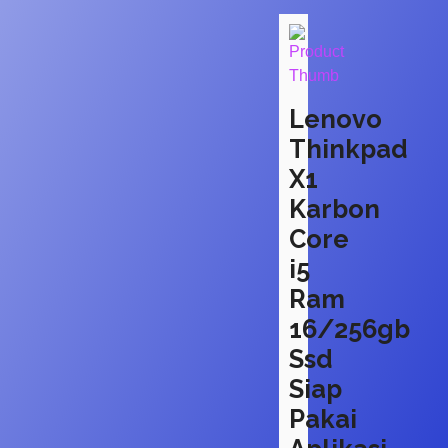
Lenovo
Thinkpad
X1
Karbon
Core
i5
Ram
16/256gb
Ssd
Siap
Pakai