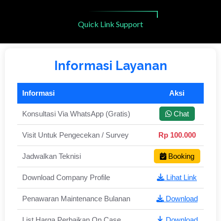
Quick Link Support
Informasi Layanan
Informasi
Aksi
Konsultasi Via WhatsApp (Gratis)
Chat
Visit Untuk Pengecekan / Survey
Rp 100.000
Jadwalkan Teknisi
Booking
Download Company Profile
Lihat Link
Penawaran Maintenance Bulanan
Download
List Harga Perbaikan On Case
Download