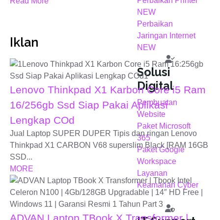
Perbaikan Printer
Read More
NEW
Perbaikan
Jaringan Internet
Iklan
NEW
Solusi
Digital
Lenovo Thinkpad X1 Karbon Core i5 Ram
Pembuatan
16/256gb Ssd Siap Pakai Aplikasi
Website
Lengkap COd
Paket Microsoft
Jual Laptop SUPER DUPER Tipis dan ringan Lenovo
365
Thinkpad X1 CARBON V68 superslim Black [RAM 16GB
Paket Google
SSD...
Workspace
MORE
Layanan
Keamanan Cyber
ADVAN Laptop TBook X Transformer |