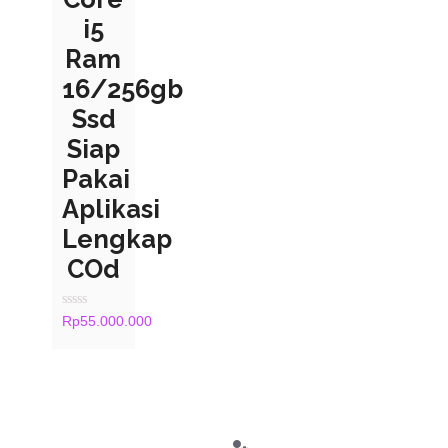
i5
Ram
16/256gb
Ssd
Siap
Pakai
Aplikasi
Lengkap
COd
Rated
Rp
55.000.000
0
out
of
5