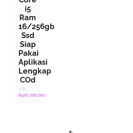
i5
Ram
16/256gb
Ssd
Siap
Pakai
Aplikasi
Lengkap
COd
Rated
Rp
55.000.000
0
out
of
5