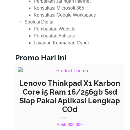
Perbaikan Jaringan Internet
Konsultasi Microsoft 365
Konsultasi Google Workspace
Soolusi Digital
Pembuatan Website
Pembuatan Aplikasi
Layanan Keamanan Cyber
Promo Hari Ini
Lenovo Thinkpad X1 Karbon
Core i5 Ram 16/256gb Ssd
Siap Pakai Aplikasi Lengkap
COd
Rated
Rp
55.000.000
0