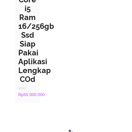
i5
Ram
16/256gb
Ssd
Siap
Pakai
Aplikasi
Lengkap
COd
Rated
Rp
55.000.000
0
out
of
5