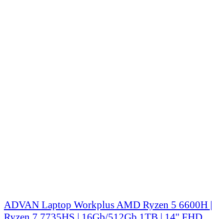
ADVAN Laptop Workplus AMD Ryzen 5 6600H |
Ryzen 7 7735HS | 16Gb/512Gb 1TB | 14'' FHD