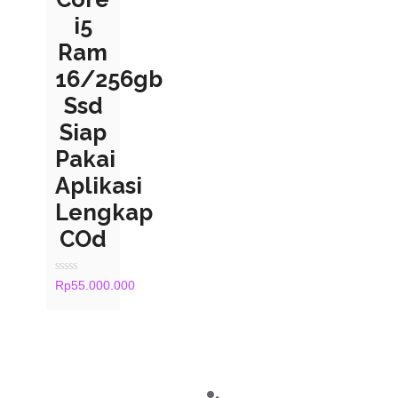
i5
Ram
16/256gb
Ssd
Siap
Pakai
Aplikasi
Lengkap
COd
Rated
Rp
55.000.000
0
out
of
5