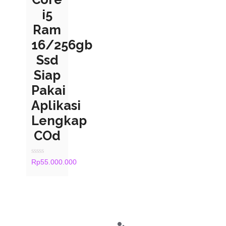
i5
Ram
16/256gb
Ssd
Siap
Pakai
Aplikasi
Lengkap
COd
Rated
Rp
55.000.000
0
out
of
5