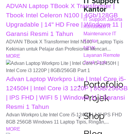
IT Support
ADVAN Laptop TBook X Transformer |
Kantor
Tbook Intel Celeron N100 | 4Gb/128GB
IT Support Jakarta
Upgradable | 14" HD Free | Windows 11 |
Konsultasi IT
Garansi Resmi 1 Tahun
Maintenance IT
Kantor
ADVAN TBook X Transformer Intel N100 – Laptop Tipis
NEW
Kekinian untuk Pelajar dan Profesional Mencari...
Layanan Remote
MORE
Jarak Jauh
Advan Laptop Workpro Lite | Intel Core i5-
Portofolio
12450H | Intel Core i3 1220P | 8GB/256GB
Projek
| IPS FHD | WIFI 5 | Windows 11 | Garansi
Resmi 1 Tahun
Shop
Advan Workpro Lite Intel Core i5-12450H 14″ IPS FHD
8GB 256GB Windows 11 Laptop Tipis, Ringan,...
MORE
Blog