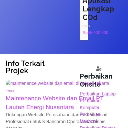
Aplikasi
Lengkap
COd
Rated
Rp
55.000.000
0
out
of
5
Info Terkait
Projek
Perbaikan
Onsite
Projek
Perbaikan Laptop
Maintenance Website dan Email PT
Perbaikan
Lautan Energi Nusantara
Komputer
Perbaikan
Dukungan Website Perusahaan dan Sistem Email
Macbook
Profesional untuk Kelancaran Operasional Bisnis