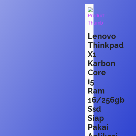
Lenovo
Thinkpad
X1
Karbon
Core
i5
Ram
16/256gb
Ssd
Siap
Pakai