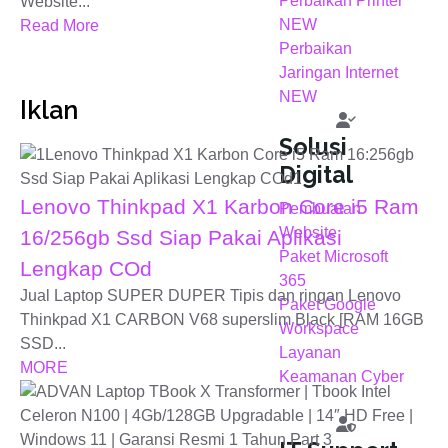
Perbaikan Printer
Website...
NEW
Read More
Perbaikan
Jaringan Internet
NEW
Iklan
Solusi
Digital
Lenovo Thinkpad X1 Karbon Core i5 Ram
Pembuatan
Website
16/256gb Ssd Siap Pakai Aplikasi
Paket Microsoft
Lengkap COd
365
Jual Laptop SUPER DUPER Tipis dan ringan Lenovo
Paket Google
Thinkpad X1 CARBON V68 superslim Black [RAM 16GB
Workspace
SSD...
Layanan
MORE
Keamanan Cyber