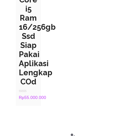
i5
Ram
16/256gb
Ssd
Siap
Pakai
Aplikasi
Lengkap
COd
Rated
Rp
55.000.000
0
out
of
5